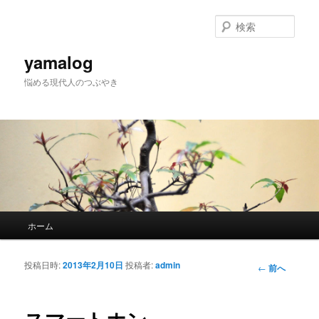
検
索
yamalog
悩める現代人のつぶやき
メインメニュー
ホーム
メインコンテンツへ移動
サブコンテンツへ移動
投稿日時:
2013年2月10日
投稿者:
admin
投稿ナビ
←
前へ
ゲーショ
ン