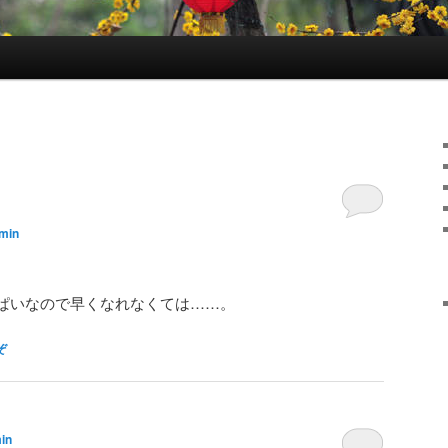
min
ぱいなので早くなれなくては……。
ぞ
in