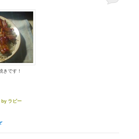
焼きです！
by ラビー
ぞ